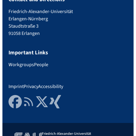
Friedrich-Alexander-Universität
Erlangen-Nürnberg
Staudtstraße 3
91058 Erlangen
Important Links
Workgroups
People
Imprint
Privacy
Accessibility
Facebook
RSS Feed
Twitter
Xing
Friedrich-Alexander-Universität