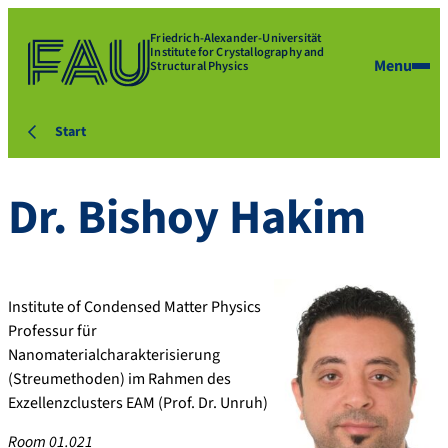
Friedrich-Alexander-Universität
Institute for Crystallography and
Menu
Structural Physics
Start
Dr.
Bishoy
Hakim
Institute of Condensed Matter Physics
Professur für
Nanomaterialcharakterisierung
(Streumethoden) im Rahmen des
Exzellenzclusters EAM (Prof. Dr. Unruh)
Room 01.021